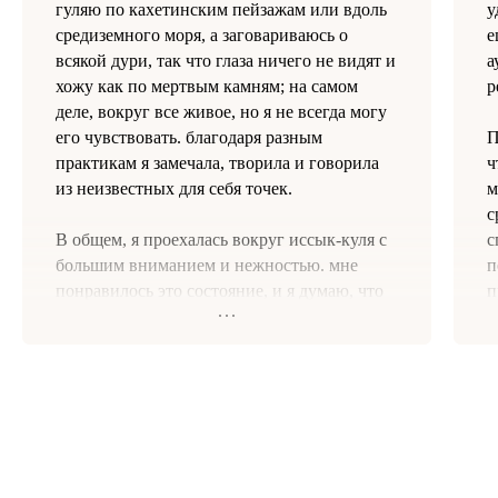
гуляю по кахетинским пейзажам или вдоль
у
средиземного моря, а заговариваюсь о
е
всякой дури, так что глаза ничего не видят и
а
хожу как по мертвым камням; на самом
р
деле, вокруг все живое, но я не всегда могу
его чувствовать. благодаря разным
П
практикам я замечала, творила и говорила
ч
из неизвестных для себя точек.
м
с
В общем, я проехалась вокруг иссык-куля с
с
большим вниманием и нежностью. мне
п
понравилось это состояние, и я думаю, что
п
смогу к нему возвращаться. спасибо! вы
в
сами, надо сказать, событие: открытость,
удовольствие, радость — все это
Р
чувствуется именно вместе с вами
в
п
Какая главная фишка путешествия для
к
тебя?
б
грёзы у озера: горы бы рады залезть в
к