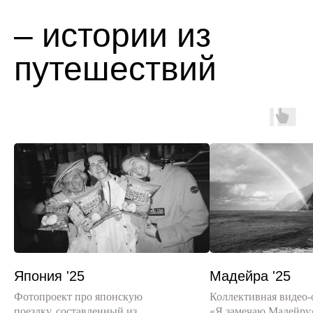
– истории из
путешествий
Япония '25
Мадейра '25
Фотопроект про японскую
Коллективная видео-
поездку, составленный из
«Я замечаю Мадейру